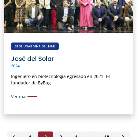
SEDE UNAB VIÑA DEL MAR
José del Solar
2024
Ingeniero en biotecnología egresado en 2021. Es
fundador de ByBug
Ver más
1
2
3
4
…
18