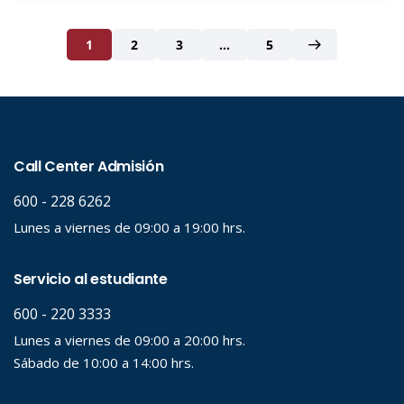
1
2
3
…
5