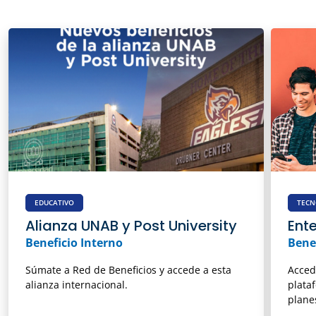
EDUCATIVO
TECN
Alianza UNAB y Post University
Ent
Beneficio Interno
Bene
Súmate a Red de Beneficios y accede a esta
Acced
alianza internacional.
plata
plane