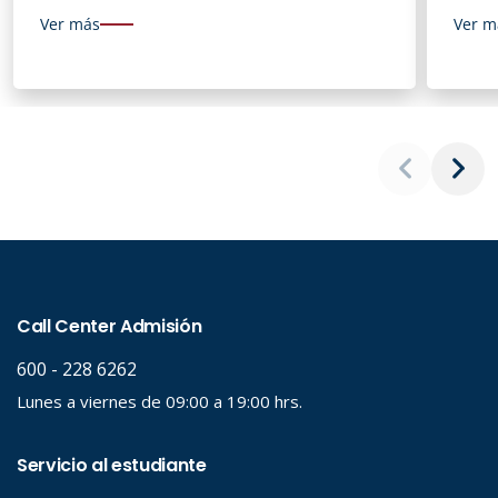
Ver más
Ver m