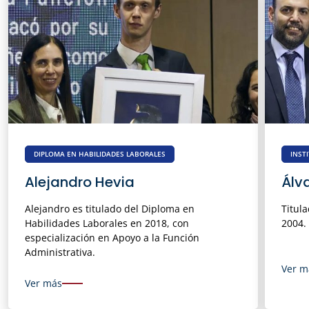
DIPLOMA EN HABILIDADES LABORALES
INST
Alejandro Hevia
Álv
Alejandro es titulado del Diploma en
Titul
Habilidades Laborales en 2018, con
2004.
especialización en Apoyo a la Función
Administrativa.
Ver m
Ver más