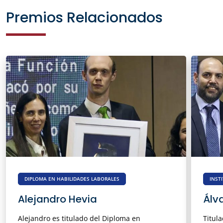
Premios Relacionados
DIPLOMA EN HABILIDADES LABORALES
INST
Alejandro Hevia
Álv
Alejandro es titulado del Diploma en
Titul