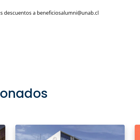
 los descuentos a beneficiosalumni@unab.cl
cionados